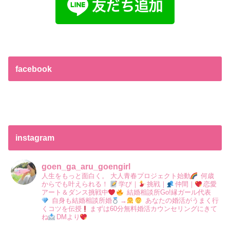
facebook
instagram
goen_ga_aru_goengirl
人生をもっと面白く。
大人青春プロジェクト始動
何歳
からでも叶えられる！
学び｜
挑戦｜
仲間｜
恋愛
アート＆ダンス挑戦中
結婚相談所Go!縁ガール代表
自身も結婚相談所婚
→
あなたの婚活がうまく行
くコツを伝授
まずは60分無料婚活カウンセリングにきて
ね
DMより