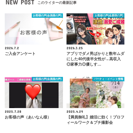
NEW POST
このライターの最新記事
お客様の声(会員様の声)
お客様の声(会員様の声)
2026.7.2
2026.3.25
ご入会アンケート
アプリでダメ男ばかりと数年ムダ
にした40代後半女性が→高収入
◎家事力◎優しす…
お客様の声(会員様の声)
パーティ・イベント情報
2025.7.28
2025.4.29
お客様の声（あいなん様）
【満員御礼】婚活に効く！プロフ
ィールワーク＆プチ撮影会