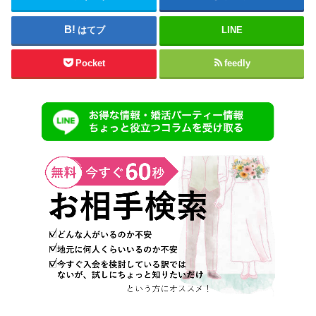
はてブ
LINE
Pocket
feedly