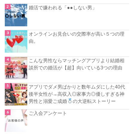
婚活で嫌われる「●●しない男」
オンラインお見合いの交際率が高い５つの理
由。
こんな男性ならマッチングアプリより結婚相
談所での婚活が【超】向いている3つの理由
アプリでダメ男ばかりと数年ムダにした40代
後半女性が→高収入◎家事力◎優しすぎる神
男性と溺愛ご成婚
の大逆転ストーリー
ご入会アンケート