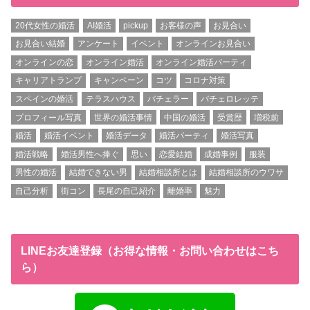
20代女性の婚活
AI婚活
pickup
お客様の声
お見合い
お見合い結婚
アンケート
イベント
オンラインお見合い
オンラインの恋
オンライン婚活
オンライン婚活パーティ
キャリアトランプ
キャンペーン
コツ
コロナ対策
スペインの婚活
テラスハウス
バチェラー
バチェロレッテ
プロフィール写真
世界の婚活事情
中国の婚活
受賞歴
増税前
婚活
婚活イベント
婚活データ
婚活パーティ
婚活写真
婚活戦略
婚活男性へ捧ぐ
思い
恋愛結婚
成婚事例
服装
男性の婚活
結婚できない男
結婚相談所とは
結婚相談所のウワサ
自己分析
街コン
長尾の自己紹介
離婚率
魅力
LINEお友達登録（お得な情報・お問い合わせはこち
ら）