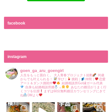
facebook
instagram
goen_ga_aru_goengirl
人生をもっと面白く。
大人青春プロジェクト始動
何歳
からでも叶えられる！
学び｜
挑戦｜
仲間｜
恋愛
アート＆ダンス挑戦中
結婚相談所Go!縁ガール代表
自身も結婚相談所婚
→
あなたの婚活がうまく行
くコツを伝授
まずは60分無料婚活カウンセリングにきて
ね
DMより