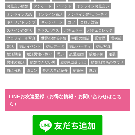
お見合い結婚
アンケート
イベント
オンラインお見合い
オンラインの恋
オンライン婚活
オンライン婚活パーティ
キャリアトランプ
キャンペーン
コツ
コロナ対策
スペインの婚活
テラスハウス
バチェラー
バチェロレッテ
プロフィール写真
世界の婚活事情
中国の婚活
受賞歴
増税前
婚活
婚活イベント
婚活データ
婚活パーティ
婚活写真
婚活戦略
婚活男性へ捧ぐ
思い
恋愛結婚
成婚事例
服装
男性の婚活
結婚できない男
結婚相談所とは
結婚相談所のウワサ
自己分析
街コン
長尾の自己紹介
離婚率
魅力
LINEお友達登録（お得な情報・お問い合わせはこち
ら）