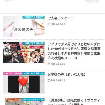
お客様の声(会員様の声)
ご入会アンケート
2026.07.02
お客様の声(会員様の声)
アプリでダメ男ばかりと数年ムダに
した40代後半女性が→高収入◎家事
力◎優しすぎる神男性と溺愛ご成婚
の大逆転ストーリー
2026.03.25
お客様の声(会員様の声)
お客様の声（あいなん様）
2025.07.28
パーティ・イベント情報
【満員御礼】婚活に効く！プロフィ