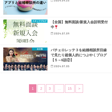
2024.09.25
スタッフブログ
【全国】無料面談/新規入会説明受付
中
2024.07.09
未分類
バチェロレッテ３を結婚相談所目線
で見たり超個人的につぶやくブログ
【５～6話②】
2024.07.05
1
2
3
…
15
>