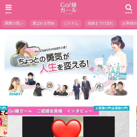
menu
search
開業の思い
選ばれる理由
システム
成婚までの流れ
お客様
お客様の声(会員様の声)