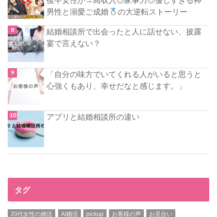
後半女性が→高収入◎家事力◎優しすぎる神
男性と溺愛ご成婚
の大逆転ストーリー
結婚相談所で出会ったと人に話せない、披露
宴で言えない？
「自分の味方でいてくれる人がいると思うと
心強くもあり、幸せだなと感じます。」
アプリと結婚相談所の違い
タグ
20代女性の婚活
AI婚活
pickup
お客様の声
お見合い