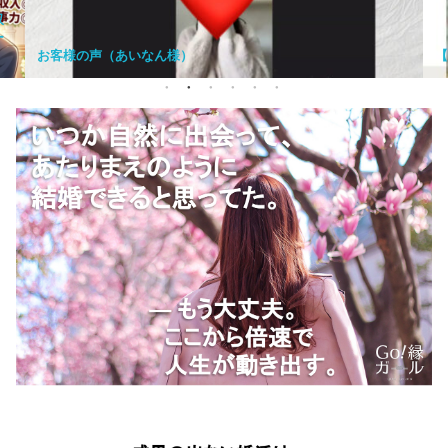
あいなん様）
【満員御礼】婚活に効