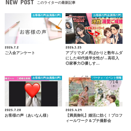
NEW POST
このライターの最新記事
お客様の声(会員様の声)
お客様の声(会員様の声)
2026.7.2
2026.3.25
ご入会アンケート
アプリでダメ男ばかりと数年ムダ
にした40代後半女性が→高収入
◎家事力◎優しす…
お客様の声(会員様の声)
パーティ・イベント情報
2025.7.28
2025.4.29
お客様の声（あいなん様）
【満員御礼】婚活に効く！プロフ
ィールワーク＆プチ撮影会