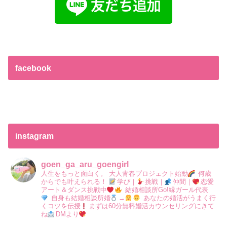
facebook
instagram
goen_ga_aru_goengirl
人生をもっと面白く。
大人青春プロジェクト始動
何歳
からでも叶えられる！
学び｜
挑戦｜
仲間｜
恋愛
アート＆ダンス挑戦中
結婚相談所Go!縁ガール代表
自身も結婚相談所婚
→
あなたの婚活がうまく行
くコツを伝授
まずは60分無料婚活カウンセリングにきて
ね
DMより