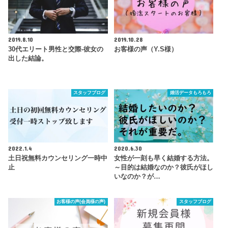
2019.8.10
2019.10.28
30代エリート男性と交際-彼女の
お客様の声（Y.S様）
出した結論。
スタッフブログ
婚活データもろもろ
2022.1.4
2020.6.30
土日祝無料カウンセリング一時中
女性が一刻も早く結婚する方法。
止
～目的は結婚なのか？彼氏がほし
いなのか？が…
お客様の声(会員様の声)
スタッフブログ