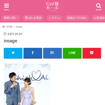
menu
search
開業の思い
選ばれる理由
システム
成婚までの流れ
お客様
HOME
image
2017.01.07
image
LINE