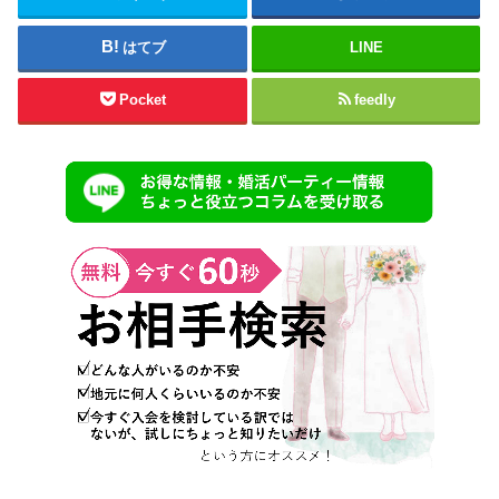
はてブ
LINE
Pocket
feedly