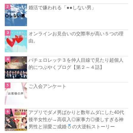
婚活で嫌われる「●●しない男」
オンラインお見合いの交際率が高い５つの理
由。
バチェロレッテ３を仲人目線で見たり超個人
的につぶやくブログ【第２～４話】
ご入会アンケート
アプリでダメ男ばかりと数年ムダにした40代
後半女性が→高収入◎家事力◎優しすぎる神
男性と溺愛ご成婚
の大逆転ストーリー