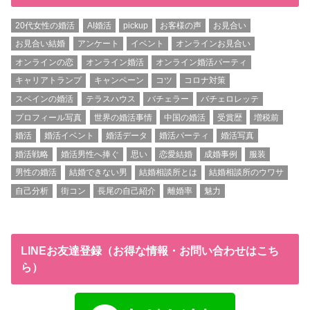
20代女性の婚活
AI婚活
pickup
お客様の声
お見合い
お見合い結婚
アンケート
イベント
オンラインお見合い
オンラインの恋
オンライン婚活
オンライン婚活パーティ
キャリアトランプ
キャンペーン
コツ
コロナ対策
スペインの婚活
テラスハウス
バチェラー
バチェロレッテ
プロフィール写真
世界の婚活事情
中国の婚活
受賞歴
増税前
婚活
婚活イベント
婚活データ
婚活パーティ
婚活写真
婚活戦略
婚活男性へ捧ぐ
思い
恋愛結婚
成婚事例
服装
男性の婚活
結婚できない男
結婚相談所とは
結婚相談所のウワサ
自己分析
街コン
長尾の自己紹介
離婚率
魅力
LINEお友達登録（お得な情報・お問い合わせはこち
ら）