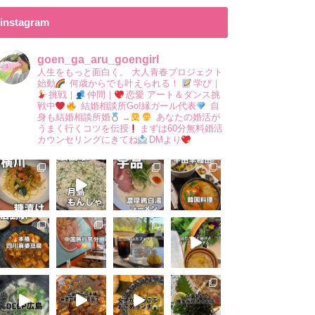
instagram
goen_ga_aru_goengirl
人生をもっと面白く。
大人青春プロジェクト
始動
何歳からでも叶えられる！
学び｜
挑戦｜
仲間｜
恋愛
アート＆ダンス挑
戦中
結婚相談所Go!縁ガール代表
自
身も結婚相談所婚
→
あなたの婚活が
うまく行くコツを伝授
まずは60分無料婚活
カウンセリングにきてね
DMより