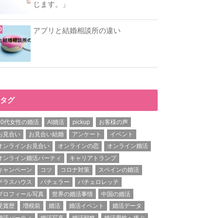
じます。」
アプリと結婚相談所の違い
タグ
20代女性の婚活
AI婚活
pickup
お客様の声
お見合い
お見合い結婚
アンケート
イベント
オンラインお見合い
オンラインの恋
オンライン婚活
オンライン婚活パーティ
キャリアトランプ
キャンペーン
コツ
コロナ対策
スペインの婚活
テラスハウス
バチェラー
バチェロレッテ
プロフィール写真
世界の婚活事情
中国の婚活
受賞歴
増税前
婚活
婚活イベント
婚活データ
婚活パーティ
婚活写真
婚活戦略
婚活男性へ捧ぐ