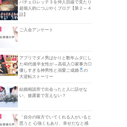
バチェロレッテ３を仲人目線で見たり
超個人的につぶやくブログ【第２～４
話】
ご入会アンケート
アプリでダメ男ばかりと数年ムダにし
た40代後半女性が→高収入◎家事力◎
優しすぎる神男性と溺愛ご成婚
の
大逆転ストーリー
結婚相談所で出会ったと人に話せな
い、披露宴で言えない？
「自分の味方でいてくれる人がいると
思うと 心強くもあり、幸せだなと感