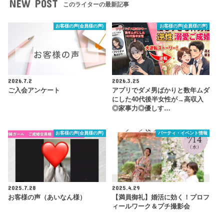
NEW POST
このライターの最新記事
お客様の声(会員様の声)
お客様の声(会員様の声)
2026.7.2
2026.3.25
ご入会アンケート
アプリでダメ男ばかりと数年ムダ
にした40代後半女性が→高収入
◎家事力◎優しす…
お客様の声(会員様の声)
パーティ・イベント情報
2025.7.28
2025.4.29
お客様の声（あいなん様）
【満員御礼】婚活に効く！プロフ
ィールワーク＆プチ撮影会