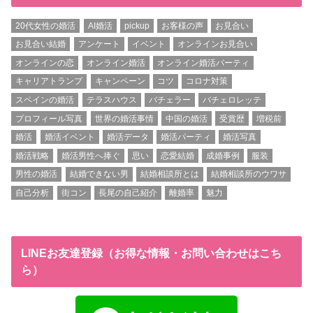
20代女性の婚活
AI婚活
pickup
お客様の声
お見合い
お見合い結婚
アンケート
イベント
オンラインお見合い
オンラインの恋
オンライン婚活
オンライン婚活パーティ
キャリアトランプ
キャンペーン
コツ
コロナ対策
スペインの婚活
テラスハウス
バチェラー
バチェロレッテ
プロフィール写真
世界の婚活事情
中国の婚活
受賞歴
増税前
婚活
婚活イベント
婚活データ
婚活パーティ
婚活写真
婚活戦略
婚活男性へ捧ぐ
思い
恋愛結婚
成婚事例
服装
男性の婚活
結婚できない男
結婚相談所とは
結婚相談所のウワサ
自己分析
街コン
長尾の自己紹介
離婚率
魅力
LINEお友達登録（お得な情報・お問い合わせはこち
ら）