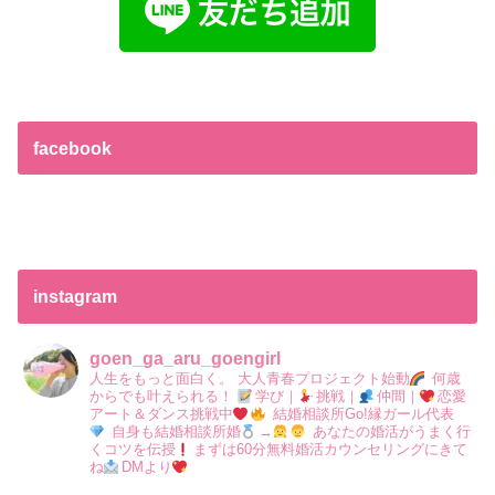
facebook
instagram
goen_ga_aru_goengirl
人生をもっと面白く。
大人青春プロジェクト始動
何歳
からでも叶えられる！
学び｜
挑戦｜
仲間｜
恋愛
アート＆ダンス挑戦中
結婚相談所Go!縁ガール代表
自身も結婚相談所婚
→
あなたの婚活がうまく行
くコツを伝授
まずは60分無料婚活カウンセリングにきて
ね
DMより