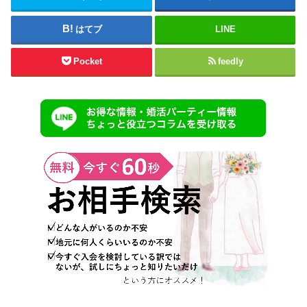
はてブ
LINE
Pocket
feedly