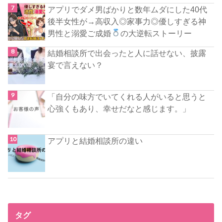
アプリでダメ男ばかりと数年ムダにした40代
後半女性が→高収入◎家事力◎優しすぎる神
男性と溺愛ご成婚
の大逆転ストーリー
結婚相談所で出会ったと人に話せない、披露
宴で言えない？
「自分の味方でいてくれる人がいると思うと
心強くもあり、幸せだなと感じます。」
アプリと結婚相談所の違い
タグ