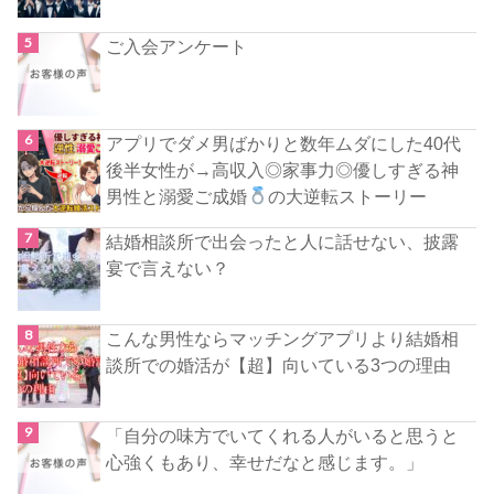
ご入会アンケート
アプリでダメ男ばかりと数年ムダにした40代
後半女性が→高収入◎家事力◎優しすぎる神
男性と溺愛ご成婚
の大逆転ストーリー
結婚相談所で出会ったと人に話せない、披露
宴で言えない？
こんな男性ならマッチングアプリより結婚相
談所での婚活が【超】向いている3つの理由
「自分の味方でいてくれる人がいると思うと
心強くもあり、幸せだなと感じます。」