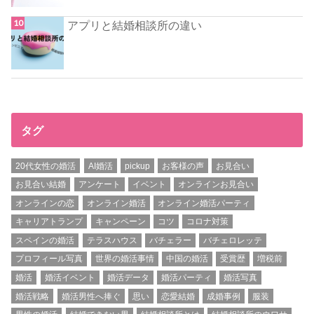
アプリと結婚相談所の違い
タグ
20代女性の婚活
AI婚活
pickup
お客様の声
お見合い
お見合い結婚
アンケート
イベント
オンラインお見合い
オンラインの恋
オンライン婚活
オンライン婚活パーティ
キャリアトランプ
キャンペーン
コツ
コロナ対策
スペインの婚活
テラスハウス
バチェラー
バチェロレッテ
プロフィール写真
世界の婚活事情
中国の婚活
受賞歴
増税前
婚活
婚活イベント
婚活データ
婚活パーティ
婚活写真
婚活戦略
婚活男性へ捧ぐ
思い
恋愛結婚
成婚事例
服装