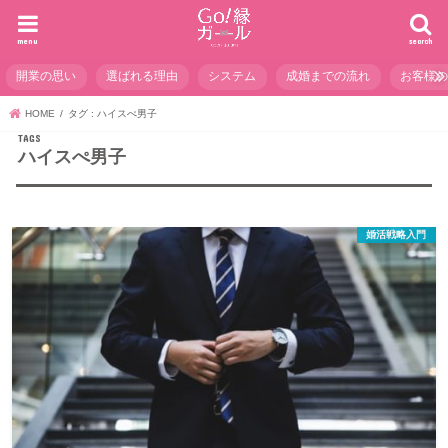
menu
search
開業の思い
選ばれる理由
システム
成婚までの流れ
お客様
HOME
タグ : ハイスぺ男子
ハイスぺ男子
婚活戦略入門