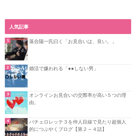
人気記事
落合陽一氏曰く「お見合いは、良い。」
婚活で嫌われる「●●しない男」
オンラインお見合いの交際率が高い５つの理
由。
バチェロレッテ３を仲人目線で見たり超個人
的につぶやくブログ【第２～４話】