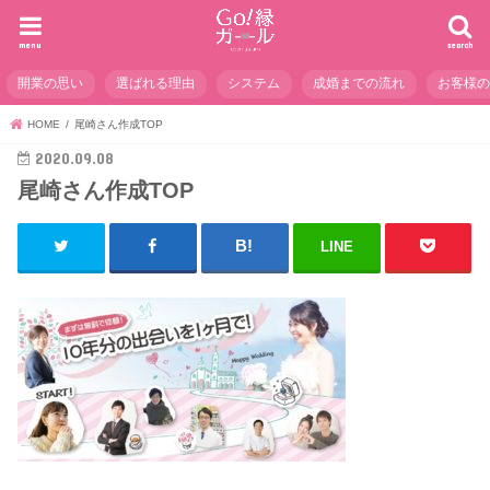
menu
search
開業の思い
選ばれる理由
システム
成婚までの流れ
お客様
HOME
尾崎さん作成TOP
2020.09.08
尾崎さん作成TOP
LINE