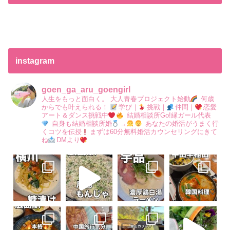
instagram
goen_ga_aru_goengirl
人生をもっと面白く。
大人青春プロジェクト始動
何歳
からでも叶えられる！
学び｜
挑戦｜
仲間｜
恋愛
アート＆ダンス挑戦中
結婚相談所Go!縁ガール代表
自身も結婚相談所婚
→
あなたの婚活がうまく行
くコツを伝授
まずは60分無料婚活カウンセリングにきて
ね
DMより