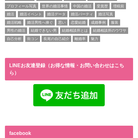
プロフィール写真
世界の婚活事情
中国の婚活
受賞歴
増税前
婚活
婚活イベント
婚活データ
婚活パーティ
婚活写真
婚活戦略
婚活男性へ捧ぐ
思い
恋愛結婚
成婚事例
服装
男性の婚活
結婚できない男
結婚相談所とは
結婚相談所のウワサ
自己分析
街コン
長尾の自己紹介
離婚率
魅力
LINEお友達登録（お得な情報・お問い合わせはこち
ら）
facebook