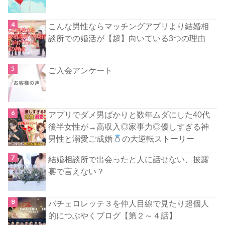
こんな男性ならマッチングアプリより結婚相
談所での婚活が【超】向いている3つの理由
ご入会アンケート
アプリでダメ男ばかりと数年ムダにした40代
後半女性が→高収入◎家事力◎優しすぎる神
男性と溺愛ご成婚
の大逆転ストーリー
結婚相談所で出会ったと人に話せない、披露
宴で言えない？
バチェロレッテ３を仲人目線で見たり超個人
的につぶやくブログ【第２～４話】