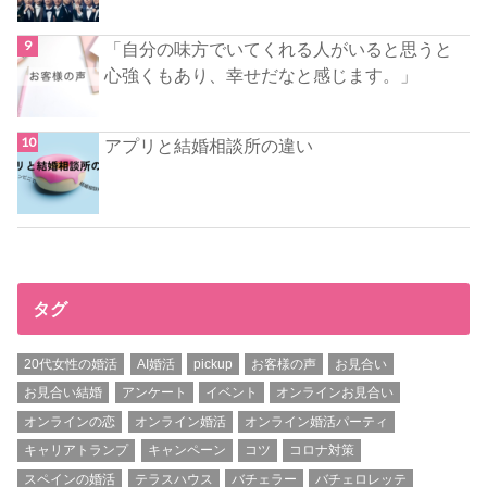
「自分の味方でいてくれる人がいると思うと
心強くもあり、幸せだなと感じます。」
アプリと結婚相談所の違い
タグ
20代女性の婚活
AI婚活
pickup
お客様の声
お見合い
お見合い結婚
アンケート
イベント
オンラインお見合い
オンラインの恋
オンライン婚活
オンライン婚活パーティ
キャリアトランプ
キャンペーン
コツ
コロナ対策
スペインの婚活
テラスハウス
バチェラー
バチェロレッテ