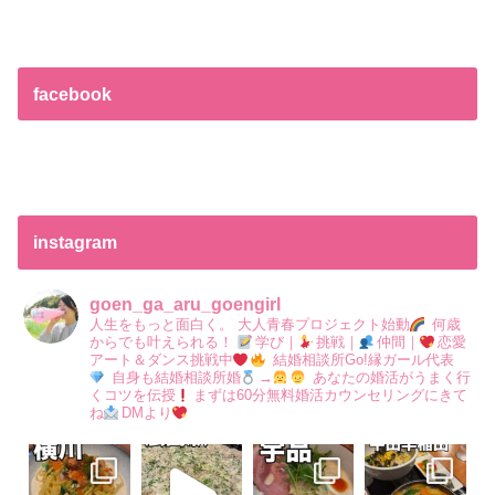
facebook
instagram
goen_ga_aru_goengirl
人生をもっと面白く。
大人青春プロジェクト始動
何歳
からでも叶えられる！
学び｜
挑戦｜
仲間｜
恋愛
アート＆ダンス挑戦中
結婚相談所Go!縁ガール代表
自身も結婚相談所婚
→
あなたの婚活がうまく行
くコツを伝授
まずは60分無料婚活カウンセリングにきて
ね
DMより