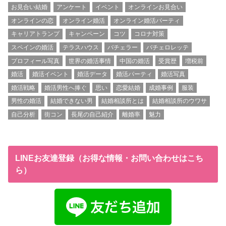
お見合い結婚
アンケート
イベント
オンラインお見合い
オンラインの恋
オンライン婚活
オンライン婚活パーティ
キャリアトランプ
キャンペーン
コツ
コロナ対策
スペインの婚活
テラスハウス
バチェラー
バチェロレッテ
プロフィール写真
世界の婚活事情
中国の婚活
受賞歴
増税前
婚活
婚活イベント
婚活データ
婚活パーティ
婚活写真
婚活戦略
婚活男性へ捧ぐ
思い
恋愛結婚
成婚事例
服装
男性の婚活
結婚できない男
結婚相談所とは
結婚相談所のウワサ
自己分析
街コン
長尾の自己紹介
離婚率
魅力
LINEお友達登録（お得な情報・お問い合わせはこち
ら）