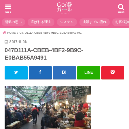
menu
search
開業の思い
選ばれる理由
システム
成婚までの流れ
お客様
HOME
047D111A-CBEB-4BF2-9B9C-E0BAB55A9491
2017.11.04
047D111A-CBEB-4BF2-9B9C-
E0BAB55A9491
LINE