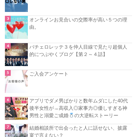
オンラインお見合いの交際率が高い５つの理
由。
バチェロレッテ３を仲人目線で見たり超個人
的につぶやくブログ【第２～４話】
ご入会アンケート
アプリでダメ男ばかりと数年ムダにした40代
後半女性が→高収入◎家事力◎優しすぎる神
男性と溺愛ご成婚
の大逆転ストーリー
結婚相談所で出会ったと人に話せない、披露
宴で言えない？