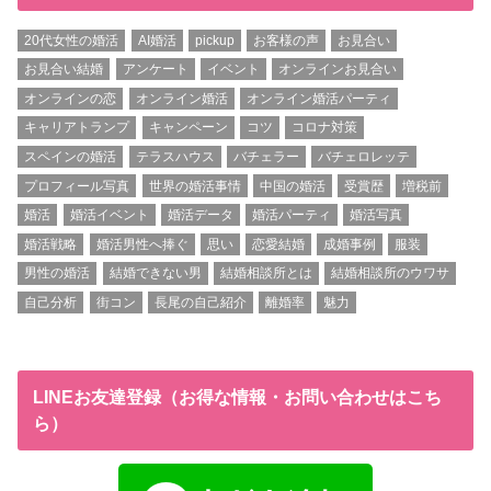
20代女性の婚活
AI婚活
pickup
お客様の声
お見合い
お見合い結婚
アンケート
イベント
オンラインお見合い
オンラインの恋
オンライン婚活
オンライン婚活パーティ
キャリアトランプ
キャンペーン
コツ
コロナ対策
スペインの婚活
テラスハウス
バチェラー
バチェロレッテ
プロフィール写真
世界の婚活事情
中国の婚活
受賞歴
増税前
婚活
婚活イベント
婚活データ
婚活パーティ
婚活写真
婚活戦略
婚活男性へ捧ぐ
思い
恋愛結婚
成婚事例
服装
男性の婚活
結婚できない男
結婚相談所とは
結婚相談所のウワサ
自己分析
街コン
長尾の自己紹介
離婚率
魅力
LINEお友達登録（お得な情報・お問い合わせはこち
ら）