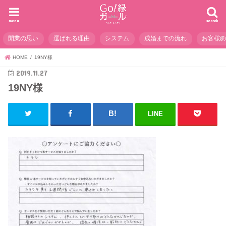
menu
search
開業の思い
選ばれる理由
システム
成婚までの流れ
お客様
HOME
19NY様
2019.11.27
19NY様
LINE