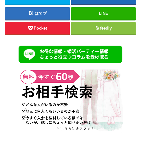
はてブ
LINE
Pocket
feedly