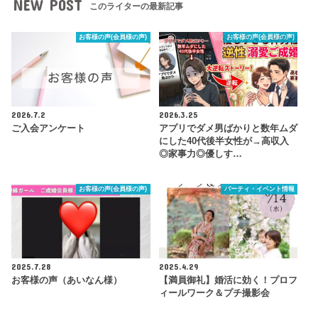
NEW POST
このライターの最新記事
お客様の声(会員様の声)
お客様の声(会員様の声)
2026.7.2
2026.3.25
ご入会アンケート
アプリでダメ男ばかりと数年ムダ
にした40代後半女性が→高収入
◎家事力◎優しす…
お客様の声(会員様の声)
パーティ・イベント情報
2025.7.28
2025.4.29
お客様の声（あいなん様）
【満員御礼】婚活に効く！プロフ
ィールワーク＆プチ撮影会