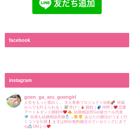
facebook
instagram
goen_ga_aru_goengirl
人生をもっと面白く。
大人青春プロジェクト始動
何歳
からでも叶えられる！
学び｜
挑戦｜
仲間｜
恋愛
アート＆ダンス挑戦中
結婚相談所Go!縁ガール代表
自身も結婚相談所婚
→
あなたの婚活がうまく行
くコツを伝授
まずは60分無料婚活カウンセリングにきて
ね
DMより