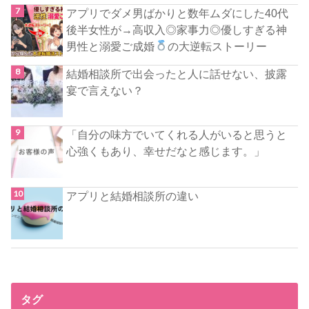
アプリでダメ男ばかりと数年ムダにした40代
後半女性が→高収入◎家事力◎優しすぎる神
男性と溺愛ご成婚
の大逆転ストーリー
結婚相談所で出会ったと人に話せない、披露
宴で言えない？
「自分の味方でいてくれる人がいると思うと
心強くもあり、幸せだなと感じます。」
アプリと結婚相談所の違い
タグ