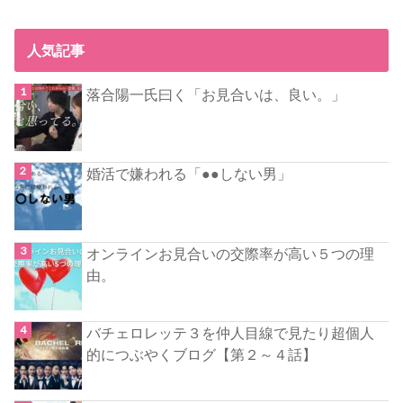
人気記事
落合陽一氏曰く「お見合いは、良い。」
婚活で嫌われる「●●しない男」
オンラインお見合いの交際率が高い５つの理
由。
バチェロレッテ３を仲人目線で見たり超個人
的につぶやくブログ【第２～４話】