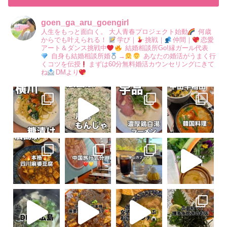
goen_ga_aru_goengirl
人生をもっと面白く。
大人青春プロジェクト始動
何歳
からでも叶えられる！
学び｜
挑戦｜
仲間｜
恋愛
アート＆ダンス挑戦中
結婚相談所Go!縁ガール代表
自身も結婚相談所婚
→
あなたの婚活がうまく行
くコツを伝授
まずは60分無料婚活カウンセリングにきて
ね
DMより