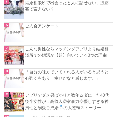
結婚相談所で出会ったと人に話せない、披露
宴で言えない？
ご入会アンケート
こんな男性ならマッチングアプリより結婚相
談所での婚活が【超】向いている3つの理由
「自分の味方でいてくれる人がいると思うと
心強くもあり、幸せだなと感じます。」
アプリでダメ男ばかりと数年ムダにした40代
後半女性が→高収入◎家事力◎優しすぎる神
男性と溺愛ご成婚
の大逆転ストーリー