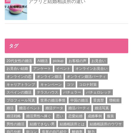
アプリと結婚相談所の違い
タグ
20代女性の婚活
AI婚活
pickup
お客様の声
お見合い
お見合い結婚
アンケート
イベント
オンラインお見合い
オンラインの恋
オンライン婚活
オンライン婚活パーティ
キャリアトランプ
キャンペーン
コツ
コロナ対策
スペインの婚活
テラスハウス
バチェラー
バチェロレッテ
プロフィール写真
世界の婚活事情
中国の婚活
受賞歴
増税前
婚活
婚活イベント
婚活データ
婚活パーティ
婚活写真
婚活戦略
婚活男性へ捧ぐ
思い
恋愛結婚
成婚事例
服装
男性の婚活
結婚できない男
結婚相談所とは
結婚相談所のウワサ
自己分析
街コン
長尾の自己紹介
離婚率
魅力