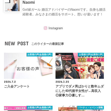
Naomi
Go!縁ガール 婚活アドバイザーのNaomiです。自身も婚活
経験者。みなさまの婚活をサポート。想いが違います！
Instagram
NEW POST
このライターの最新記事
お客様の声(会員様の声)
お客様の声(会員様の声)
2026.7.2
2026.3.25
ご入会アンケート
アプリでダメ男ばかりと数年ムダ
にした40代後半女性が→高収入
◎家事力◎優しす…
お客様の声(会員様の声)
パーティ・イベント情報