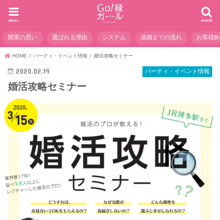
menu
search
開業の思い
選ばれる理由
システム
成婚までの流れ
お客様
HOME
パーティ・イベント情報
婚活攻略セミナー
2020.02.19
パーティ・イベント情報
婚活攻略セミナー