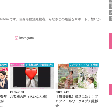
のNaomiです。自身も婚活経験者。みなさまの婚活をサポート。想いが
Instagram
様の声)
お客様の声(会員様の声)
パーティ・イベント情報
2025.7.28
2025.4.29
と数年
お客様の声（あいなん様）
【満員御礼】婚活に効く！プ
性が→
ロフィールワーク＆プチ撮影
す…
会