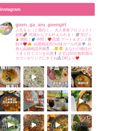
instagram
goen_ga_aru_goengirl
人生をもっと面白く。
大人青春プロジェクト
始動
何歳からでも叶えられる！
学び｜
挑戦｜
仲間｜
恋愛
アート＆ダンス挑
戦中
結婚相談所Go!縁ガール代表
自
身も結婚相談所婚
→
あなたの婚活が
うまく行くコツを伝授
まずは60分無料婚活
カウンセリングにきてね
DMより