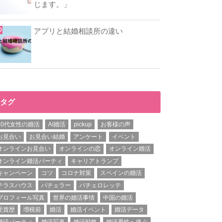
じます。」
アプリと結婚相談所の違い
タグ
20代女性の婚活
AI婚活
pickup
お客様の声
お見合い
お見合い結婚
アンケート
イベント
オンラインお見合い
オンラインの恋
オンライン婚活
オンライン婚活パーティ
キャリアトランプ
キャンペーン
コツ
コロナ対策
スペインの婚活
テラスハウス
バチェラー
バチェロレッテ
プロフィール写真
世界の婚活事情
中国の婚活
受賞歴
増税前
婚活
婚活イベント
婚活データ
婚活パーティ
婚活写真
婚活戦略
婚活男性へ捧ぐ