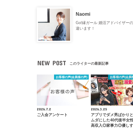
Naomi
Go!縁ガール 婚活アドバイザー
違います！
NEW POST
このライターの最新記事
お客様の声(会員様の声)
お客様の声(会員
2026.7.2
2026.3.25
ご入会アンケート
アプリでダメ男ばかり
ムダにした40代後半女
高収入◎家事力◎優し