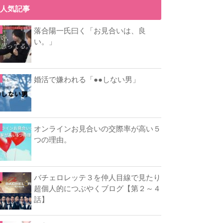
人気記事
落合陽一氏曰く「お見合いは、良
い。」
婚活で嫌われる「●●しない男」
オンラインお見合いの交際率が高い５
つの理由。
バチェロレッテ３を仲人目線で見たり
超個人的につぶやくブログ【第２～４
話】