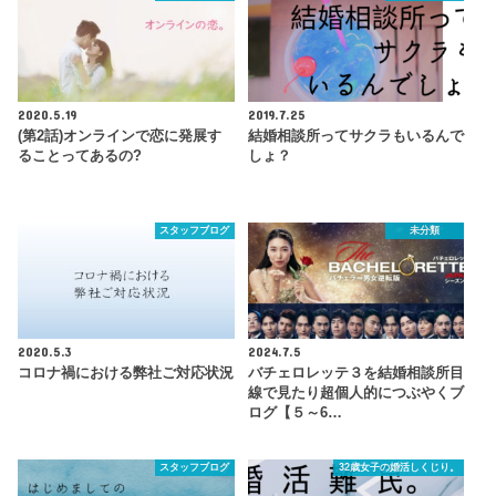
2020.5.19
2019.7.25
(第2話)オンラインで恋に発展す
結婚相談所ってサクラもいるんで
ることってあるの?
しょ？
スタッフブログ
未分類
2020.5.3
2024.7.5
コロナ禍における弊社ご対応状況
バチェロレッテ３を結婚相談所目
線で見たり超個人的につぶやくブ
ログ【５～6…
スタッフブログ
32歳女子の婚活しくじり。