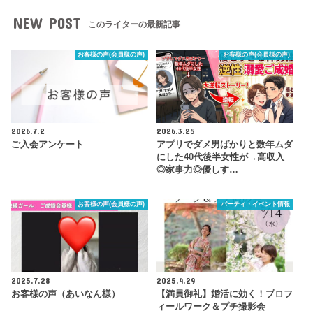
NEW POST
このライターの最新記事
お客様の声(会員様の声)
お客様の声(会員様の声)
2026.7.2
2026.3.25
ご入会アンケート
アプリでダメ男ばかりと数年ムダ
にした40代後半女性が→高収入
◎家事力◎優しす…
お客様の声(会員様の声)
パーティ・イベント情報
2025.7.28
2025.4.29
お客様の声（あいなん様）
【満員御礼】婚活に効く！プロフ
ィールワーク＆プチ撮影会