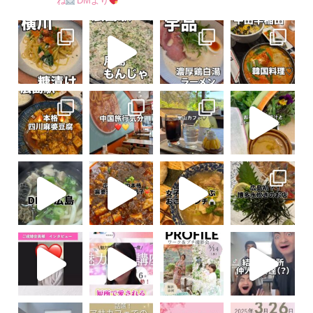
ね
DMより