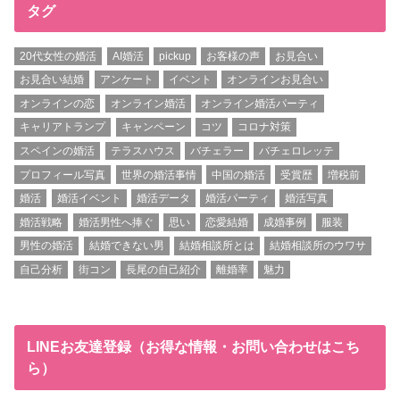
タグ
20代女性の婚活
AI婚活
pickup
お客様の声
お見合い
お見合い結婚
アンケート
イベント
オンラインお見合い
オンラインの恋
オンライン婚活
オンライン婚活パーティ
キャリアトランプ
キャンペーン
コツ
コロナ対策
スペインの婚活
テラスハウス
バチェラー
バチェロレッテ
プロフィール写真
世界の婚活事情
中国の婚活
受賞歴
増税前
婚活
婚活イベント
婚活データ
婚活パーティ
婚活写真
婚活戦略
婚活男性へ捧ぐ
思い
恋愛結婚
成婚事例
服装
男性の婚活
結婚できない男
結婚相談所とは
結婚相談所のウワサ
自己分析
街コン
長尾の自己紹介
離婚率
魅力
LINEお友達登録（お得な情報・お問い合わせはこち
ら）