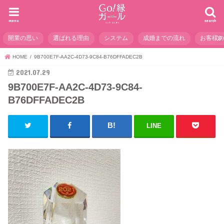
menu
search
開業の思い
選ばれる理由
システム
成婚までの流れ
お客様
HOME
9B700E7F-AA2C-4D73-9C84-B76DFFADEC2B
2021.07.29
9B700E7F-AA2C-4D73-9C84-
B76DFFADEC2B
LINE