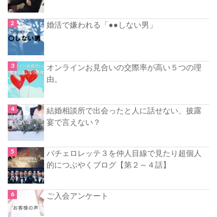
婚活で嫌われる「●●しない男」
オンラインお見合いの交際率が高い５つの理
由。
結婚相談所で出会ったと人に話せない、披露
宴で言えない？
バチェロレッテ３を仲人目線で見たり超個人
的につぶやくブログ【第２～４話】
ご入会アンケート