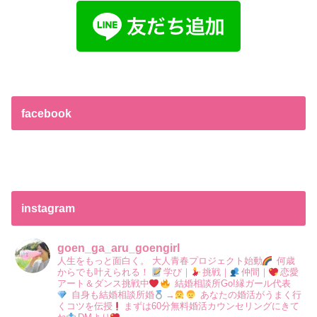
facebook
instagram
goen_ga_aru_goengirl
人生をもっと面白く。
大人青春プロジェクト始動
何歳
からでも叶えられる！
学び｜
挑戦｜
仲間｜
恋愛
アート＆ダンス挑戦中
結婚相談所Go!縁ガール代表
自身も結婚相談所婚
→
あなたの婚活がうまく行
くコツを伝授
まずは60分無料婚活カウンセリングにきて