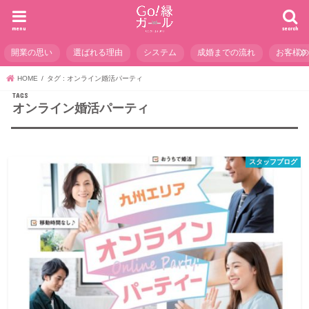
menu
search
開業の思い
選ばれる理由
システム
成婚までの流れ
お客様
HOME
タグ : オンライン婚活パーティ
オンライン婚活パーティ
スタッフブログ