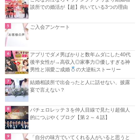
談所での婚活が【超】向いている3つの理由
ご入会アンケート
アプリでダメ男ばかりと数年ムダにした40代
後半女性が→高収入◎家事力◎優しすぎる神
男性と溺愛ご成婚
の大逆転ストーリー
結婚相談所で出会ったと人に話せない、披露
宴で言えない？
バチェロレッテ３を仲人目線で見たり超個人
的につぶやくブログ【第２～４話】
「自分の味方でいてくれる人がいると思うと