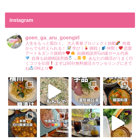
instagram
goen_ga_aru_goengirl
人生をもっと面白く。
大人青春プロジェクト始動
何歳
からでも叶えられる！
学び｜
挑戦｜
仲間｜
恋愛
アート＆ダンス挑戦中
結婚相談所Go!縁ガール代表
自身も結婚相談所婚
→
あなたの婚活がうまく行
くコツを伝授
まずは60分無料婚活カウンセリングにきて
ね
DMより