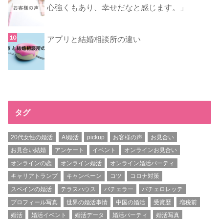
心強くもあり、幸せだなと感じます。」
アプリと結婚相談所の違い
タグ
20代女性の婚活
AI婚活
pickup
お客様の声
お見合い
お見合い結婚
アンケート
イベント
オンラインお見合い
オンラインの恋
オンライン婚活
オンライン婚活パーティ
キャリアトランプ
キャンペーン
コツ
コロナ対策
スペインの婚活
テラスハウス
バチェラー
バチェロレッテ
プロフィール写真
世界の婚活事情
中国の婚活
受賞歴
増税前
婚活
婚活イベント
婚活データ
婚活パーティ
婚活写真