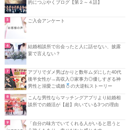
的につぶやくブログ【第２～４話】
ご入会アンケート
結婚相談所で出会ったと人に話せない、披露
宴で言えない？
アプリでダメ男ばかりと数年ムダにした40代
後半女性が→高収入◎家事力◎優しすぎる神
男性と溺愛ご成婚
の大逆転ストーリー
こんな男性ならマッチングアプリより結婚相
談所での婚活が【超】向いている3つの理由
「自分の味方でいてくれる人がいると思うと