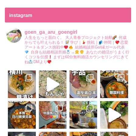
instagram
goen_ga_aru_goengirl
人生をもっと面白く。
大人青春プロジェクト始動
何歳
からでも叶えられる！
学び｜
挑戦｜
仲間｜
恋愛
アート＆ダンス挑戦中
結婚相談所Go!縁ガール代表
自身も結婚相談所婚
→
あなたの婚活がうまく行
くコツを伝授
まずは60分無料婚活カウンセリングにきて
ね
DMより