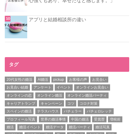
心強くもあり、幸せだなと感じます。」
アプリと結婚相談所の違い
タグ
20代女性の婚活
AI婚活
pickup
お客様の声
お見合い
お見合い結婚
アンケート
イベント
オンラインお見合い
オンラインの恋
オンライン婚活
オンライン婚活パーティ
キャリアトランプ
キャンペーン
コツ
コロナ対策
スペインの婚活
テラスハウス
バチェラー
バチェロレッテ
プロフィール写真
世界の婚活事情
中国の婚活
受賞歴
増税前
婚活
婚活イベント
婚活データ
婚活パーティ
婚活写真