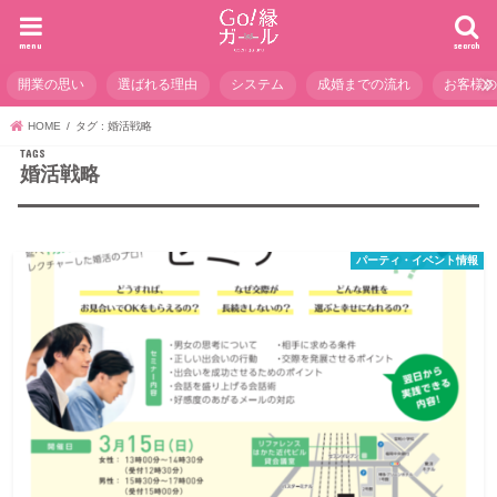
menu
search
開業の思い
選ばれる理由
システム
成婚までの流れ
お客様
HOME
タグ : 婚活戦略
婚活戦略
パーティ・イベント情報