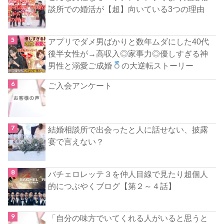
談所での婚活が【超】向いている3つの理由
アプリでダメ男ばかりと数年ムダにした40代
後半女性が→高収入◎家事力◎優しすぎる神
男性と溺愛ご成婚
の大逆転ストーリー
ご入会アンケート
結婚相談所で出会ったと人に話せない、披露
宴で言えない？
バチェロレッテ３を仲人目線で見たり超個人
的につぶやくブログ【第２～４話】
「自分の味方でいてくれる人がいると思うと