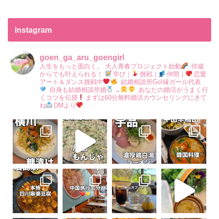
instagram
goen_ga_aru_goengirl
人生をもっと面白く。
大人青春プロジェクト始動
何歳
からでも叶えられる！
学び｜
挑戦｜
仲間｜
恋愛
アート＆ダンス挑戦中
結婚相談所Go!縁ガール代表
自身も結婚相談所婚
→
あなたの婚活がうまく行
くコツを伝授
まずは60分無料婚活カウンセリングにきて
ね
DMより