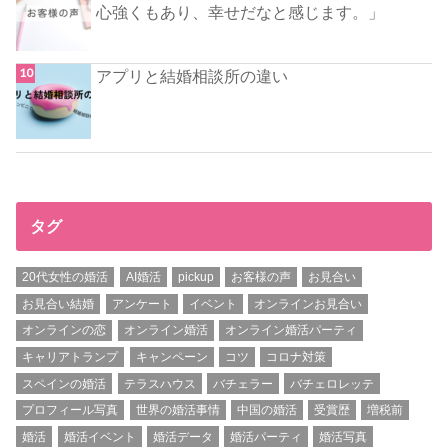
心強くもあり、幸せだなと感じます。」
アプリと結婚相談所の違い
タグ
20代女性の婚活
AI婚活
pickup
お客様の声
お見合い
お見合い結婚
アンケート
イベント
オンラインお見合い
オンラインの恋
オンライン婚活
オンライン婚活パーティ
キャリアトランプ
キャンペーン
コツ
コロナ対策
スペインの婚活
テラスハウス
バチェラー
バチェロレッテ
プロフィール写真
世界の婚活事情
中国の婚活
受賞歴
増税前
婚活
婚活イベント
婚活データ
婚活パーティ
婚活写真