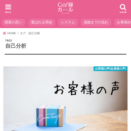
menu
search
開業の思い
選ばれる理由
システム
成婚までの流れ
お客様
HOME
タグ : 自己分析
自己分析
お客様の声(会員様の声)