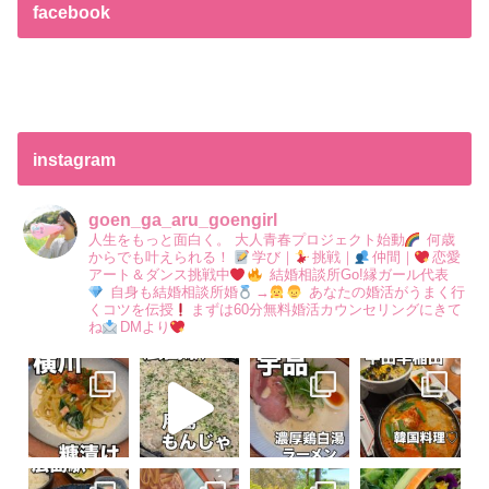
facebook
instagram
goen_ga_aru_goengirl
人生をもっと面白く。
大人青春プロジェクト始動
何歳
からでも叶えられる！
学び｜
挑戦｜
仲間｜
恋愛
アート＆ダンス挑戦中
結婚相談所Go!縁ガール代表
自身も結婚相談所婚
→
あなたの婚活がうまく行
くコツを伝授
まずは60分無料婚活カウンセリングにきて
ね
DMより