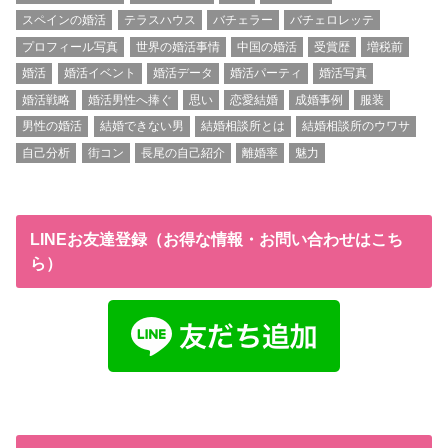
スペインの婚活
テラスハウス
バチェラー
バチェロレッテ
プロフィール写真
世界の婚活事情
中国の婚活
受賞歴
増税前
婚活
婚活イベント
婚活データ
婚活パーティ
婚活写真
婚活戦略
婚活男性へ捧ぐ
思い
恋愛結婚
成婚事例
服装
男性の婚活
結婚できない男
結婚相談所とは
結婚相談所のウワサ
自己分析
街コン
長尾の自己紹介
離婚率
魅力
LINEお友達登録（お得な情報・お問い合わせはこち
ら）