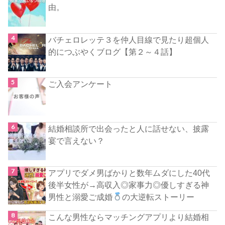
由。
バチェロレッテ３を仲人目線で見たり超個人
的につぶやくブログ【第２～４話】
ご入会アンケート
結婚相談所で出会ったと人に話せない、披露
宴で言えない？
アプリでダメ男ばかりと数年ムダにした40代
後半女性が→高収入◎家事力◎優しすぎる神
男性と溺愛ご成婚
の大逆転ストーリー
こんな男性ならマッチングアプリより結婚相