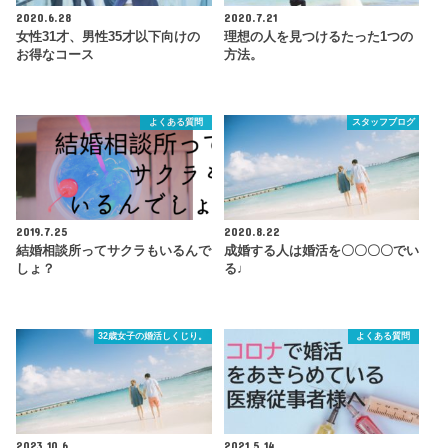
2020.6.28
2020.7.21
女性31才、男性35才以下向けの
理想の人を見つけるたった1つの
お得なコース
方法。
よくある質問
スタッフブログ
2019.7.25
2020.8.22
結婚相談所ってサクラもいるんで
成婚する人は婚活を〇〇〇〇でい
しょ？
る♩
32歳女子の婚活しくじり。
よくある質問
2023.10.6
2021.5.14