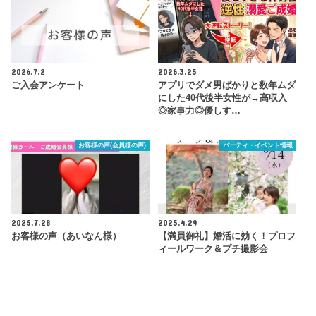
2026.7.2
2026.3.25
ご入会アンケート
アプリでダメ男ばかりと数年ムダ
にした40代後半女性が→高収入
◎家事力◎優しす…
お客様の声(会員様の声)
パーティ・イベント情報
2025.7.28
2025.4.29
お客様の声（あいなん様）
【満員御礼】婚活に効く！プロフ
ィールワーク＆プチ撮影会