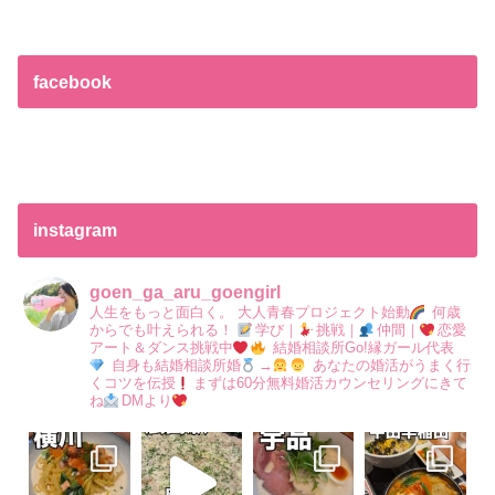
facebook
instagram
goen_ga_aru_goengirl
人生をもっと面白く。
大人青春プロジェクト始動
何歳
からでも叶えられる！
学び｜
挑戦｜
仲間｜
恋愛
アート＆ダンス挑戦中
結婚相談所Go!縁ガール代表
自身も結婚相談所婚
→
あなたの婚活がうまく行
くコツを伝授
まずは60分無料婚活カウンセリングにきて
ね
DMより