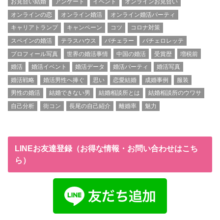
お見合い結婚
アンケート
イベント
オンラインお見合い
オンラインの恋
オンライン婚活
オンライン婚活パーティ
キャリアトランプ
キャンペーン
コツ
コロナ対策
スペインの婚活
テラスハウス
バチェラー
バチェロレッテ
プロフィール写真
世界の婚活事情
中国の婚活
受賞歴
増税前
婚活
婚活イベント
婚活データ
婚活パーティ
婚活写真
婚活戦略
婚活男性へ捧ぐ
思い
恋愛結婚
成婚事例
服装
男性の婚活
結婚できない男
結婚相談所とは
結婚相談所のウワサ
自己分析
街コン
長尾の自己紹介
離婚率
魅力
LINEお友達登録（お得な情報・お問い合わせはこち
ら）