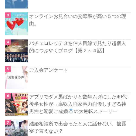
オンラインお見合いの交際率が高い５つの理
由。
バチェロレッテ３を仲人目線で見たり超個人
的につぶやくブログ【第２～４話】
ご入会アンケート
アプリでダメ男ばかりと数年ムダにした40代
後半女性が→高収入◎家事力◎優しすぎる神
男性と溺愛ご成婚
の大逆転ストーリー
結婚相談所で出会ったと人に話せない、披露
宴で言えない？