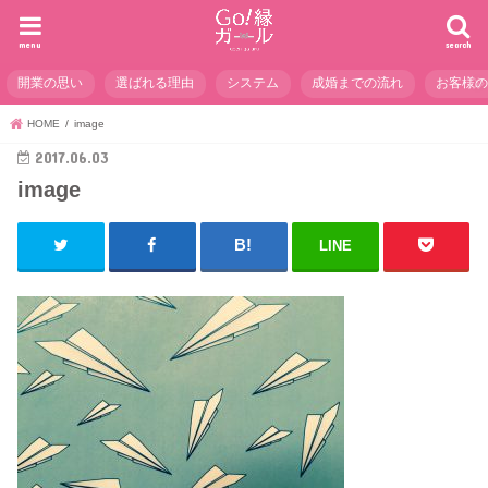
menu
search
開業の思い
選ばれる理由
システム
成婚までの流れ
お客様
HOME
image
2017.06.03
image
LINE