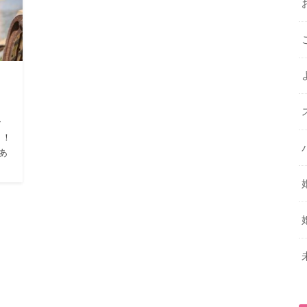
ン
！！
あ