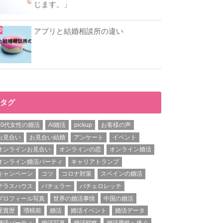
じます。」
アプリと結婚相談所の違い
タグ
20代女性の婚活
AI婚活
pickup
お客様の声
お見合い
お見合い結婚
アンケート
イベント
オンラインお見合い
オンラインの恋
オンライン婚活
オンライン婚活パーティ
キャリアトランプ
キャンペーン
コツ
コロナ対策
スペインの婚活
テラスハウス
バチェラー
バチェロレッテ
プロフィール写真
世界の婚活事情
中国の婚活
受賞歴
増税前
婚活
婚活イベント
婚活データ
婚活パーティ
婚活写真
婚活戦略
婚活男性へ捧ぐ