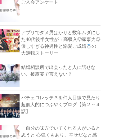
ご入会アンケート
アプリでダメ男ばかりと数年ムダにし
た40代後半女性が→高収入◎家事力◎
優しすぎる神男性と溺愛ご成婚
の
大逆転ストーリー
結婚相談所で出会ったと人に話せな
い、披露宴で言えない？
バチェロレッテ３を仲人目線で見たり
超個人的につぶやくブログ【第２～４
話】
「自分の味方でいてくれる人がいると
思うと 心強くもあり、幸せだなと感