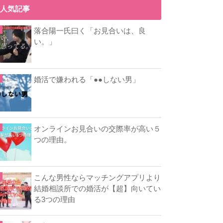
人気記事
落合陽一氏曰く「お見合いは、良
い。」
婚活で嫌われる「●●しない男」
オンラインお見合いの交際率が高い５
つの理由。
こんな男性ならマッチングアプリより
結婚相談所での婚活が【超】向いてい
る3つの理由