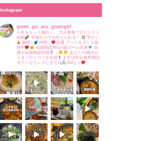
instagram
goen_ga_aru_goengirl
人生をもっと面白く。
大人青春プロジェクト
始動
何歳からでも叶えられる！
学び｜
挑戦｜
仲間｜
恋愛
アート＆ダンス挑
戦中
結婚相談所Go!縁ガール代表
自
身も結婚相談所婚
→
あなたの婚活が
うまく行くコツを伝授
まずは60分無料婚活
カウンセリングにきてね
DMより