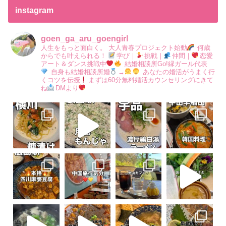
instagram
goen_ga_aru_goengirl
人生をもっと面白く。
大人青春プロジェクト始動
何歳
からでも叶えられる！
学び｜
挑戦｜
仲間｜
恋愛
アート＆ダンス挑戦中
結婚相談所Go!縁ガール代表
自身も結婚相談所婚
→
あなたの婚活がうまく行
くコツを伝授
まずは60分無料婚活カウンセリングにきて
ね
DMより