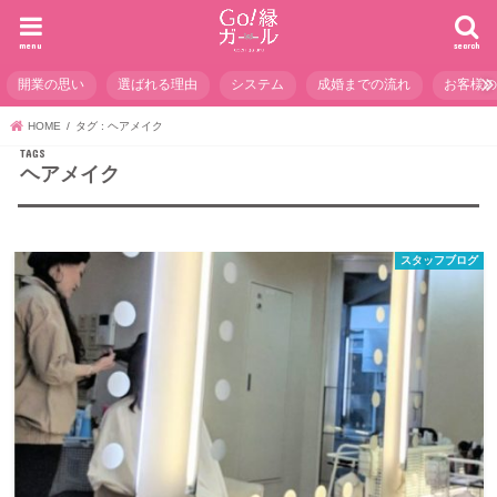
menu
search
開業の思い
選ばれる理由
システム
成婚までの流れ
お客様
HOME
タグ : ヘアメイク
ヘアメイク
スタッフブログ