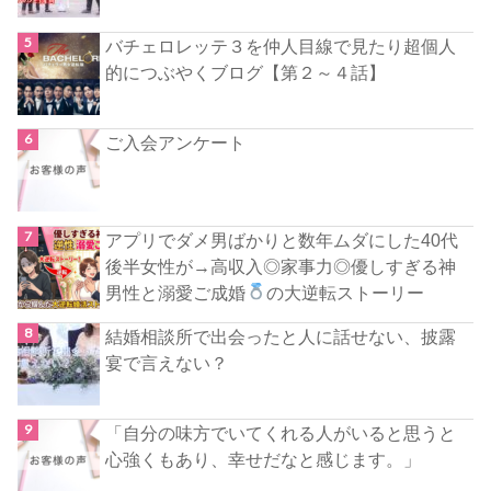
バチェロレッテ３を仲人目線で見たり超個人
的につぶやくブログ【第２～４話】
ご入会アンケート
アプリでダメ男ばかりと数年ムダにした40代
後半女性が→高収入◎家事力◎優しすぎる神
男性と溺愛ご成婚
の大逆転ストーリー
結婚相談所で出会ったと人に話せない、披露
宴で言えない？
「自分の味方でいてくれる人がいると思うと
心強くもあり、幸せだなと感じます。」