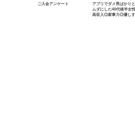
ご入会アンケート
アプリでダメ男ばかり
ムダにした40代後半女
高収入◎家事力◎優し