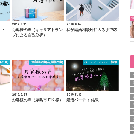
2019.8.31
2019.9.14
違い
お客様の声（キャリアトラン
私が結婚相談所に入るまで②
プによる自己分析）
様の声)
お客様の声(会員様の声)
パーティ・イベント情報
2019.9.27
2019.11.19
お客様の声（糸島市 F.K.様）
婚活パーティ 結果