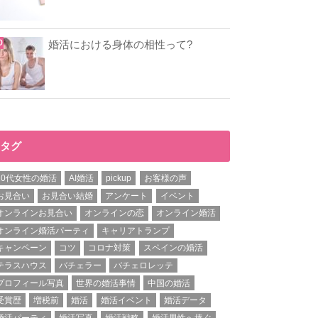
婚活における身体の相性って?
タグ
20代女性の婚活
AI婚活
pickup
お客様の声
お見合い
お見合い結婚
アンケート
イベント
オンラインお見合い
オンラインの恋
オンライン婚活
オンライン婚活パーティ
キャリアトランプ
キャンペーン
コツ
コロナ対策
スペインの婚活
テラスハウス
バチェラー
バチェロレッテ
プロフィール写真
世界の婚活事情
中国の婚活
受賞歴
増税前
婚活
婚活イベント
婚活データ
婚活パーティ
婚活写真
婚活戦略
婚活男性へ捧ぐ