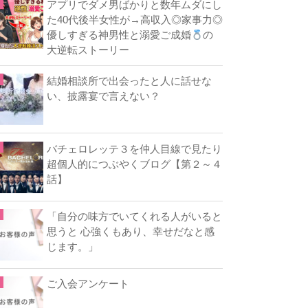
アプリでダメ男ばかりと数年ムダにし
た40代後半女性が→高収入◎家事力◎
優しすぎる神男性と溺愛ご成婚
の
大逆転ストーリー
結婚相談所で出会ったと人に話せな
い、披露宴で言えない？
バチェロレッテ３を仲人目線で見たり
超個人的につぶやくブログ【第２～４
話】
「自分の味方でいてくれる人がいると
思うと 心強くもあり、幸せだなと感
じます。」
ご入会アンケート