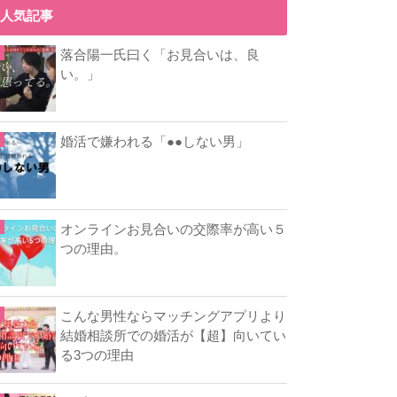
人気記事
落合陽一氏曰く「お見合いは、良
い。」
婚活で嫌われる「●●しない男」
オンラインお見合いの交際率が高い５
つの理由。
こんな男性ならマッチングアプリより
結婚相談所での婚活が【超】向いてい
る3つの理由