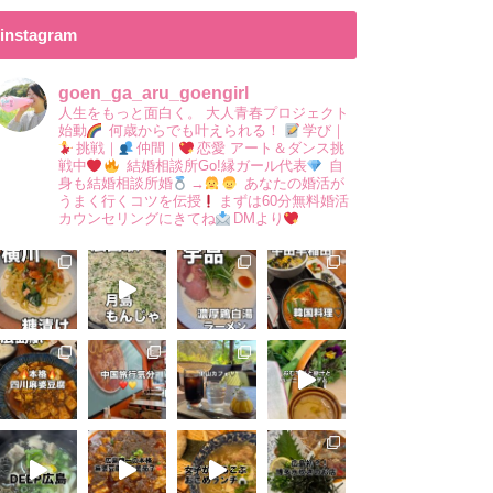
instagram
goen_ga_aru_goengirl
人生をもっと面白く。
大人青春プロジェクト
始動
何歳からでも叶えられる！
学び｜
挑戦｜
仲間｜
恋愛
アート＆ダンス挑
戦中
結婚相談所Go!縁ガール代表
自
身も結婚相談所婚
→
あなたの婚活が
うまく行くコツを伝授
まずは60分無料婚活
カウンセリングにきてね
DMより