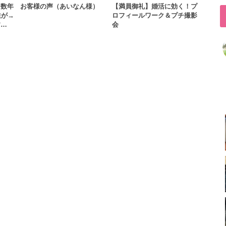
と数年
お客様の声（あいなん様）
【満員御礼】婚活に効く！プ
性が→
ロフィールワーク＆プチ撮影
す…
会