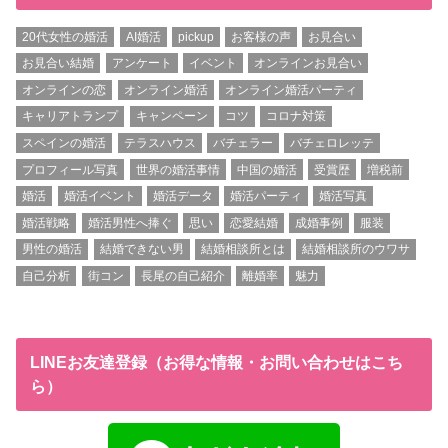
20代女性の婚活
AI婚活
pickup
お客様の声
お見合い
お見合い結婚
アンケート
イベント
オンラインお見合い
オンラインの恋
オンライン婚活
オンライン婚活パーティ
キャリアトランプ
キャンペーン
コツ
コロナ対策
スペインの婚活
テラスハウス
バチェラー
バチェロレッテ
プロフィール写真
世界の婚活事情
中国の婚活
受賞歴
増税前
婚活
婚活イベント
婚活データ
婚活パーティ
婚活写真
婚活戦略
婚活男性へ捧ぐ
思い
恋愛結婚
成婚事例
服装
男性の婚活
結婚できない男
結婚相談所とは
結婚相談所のウワサ
自己分析
街コン
長尾の自己紹介
離婚率
魅力
LINEお友達登録（お得な情報・お問い合わせはこち
ら）