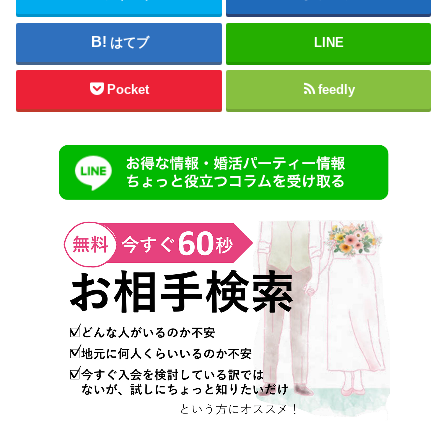
はてブ
LINE
Pocket
feedly