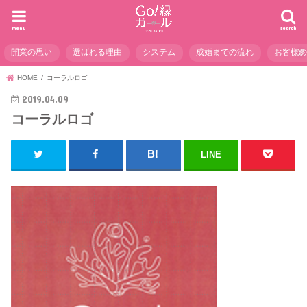
menu
search
開業の思い
選ばれる理由
システム
成婚までの流れ
お客様
HOME
コーラルロゴ
2019.04.09
コーラルロゴ
LINE