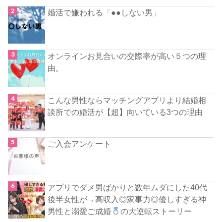
婚活で嫌われる「●●しない男」
オンラインお見合いの交際率が高い５つの理
由。
こんな男性ならマッチングアプリより結婚相
談所での婚活が【超】向いている3つの理由
ご入会アンケート
アプリでダメ男ばかりと数年ムダにした40代
後半女性が→高収入◎家事力◎優しすぎる神
男性と溺愛ご成婚
の大逆転ストーリー