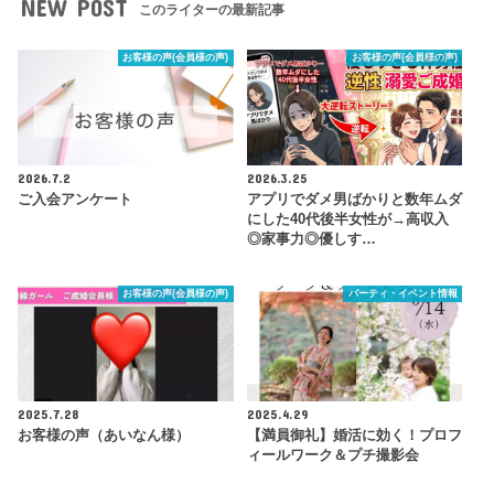
NEW POST
このライターの最新記事
お客様の声(会員様の声)
お客様の声(会員様の声)
2026.7.2
2026.3.25
ご入会アンケート
アプリでダメ男ばかりと数年ムダ
にした40代後半女性が→高収入
◎家事力◎優しす…
お客様の声(会員様の声)
パーティ・イベント情報
2025.7.28
2025.4.29
お客様の声（あいなん様）
【満員御礼】婚活に効く！プロフ
ィールワーク＆プチ撮影会