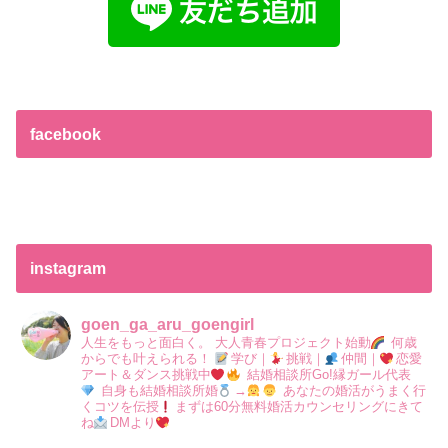
facebook
instagram
goen_ga_aru_goengirl
人生をもっと面白く。
大人青春プロジェクト始動
何歳
からでも叶えられる！
学び｜
挑戦｜
仲間｜
恋愛
アート＆ダンス挑戦中
結婚相談所Go!縁ガール代表
自身も結婚相談所婚
→
あなたの婚活がうまく行
くコツを伝授
まずは60分無料婚活カウンセリングにきて
ね
DMより