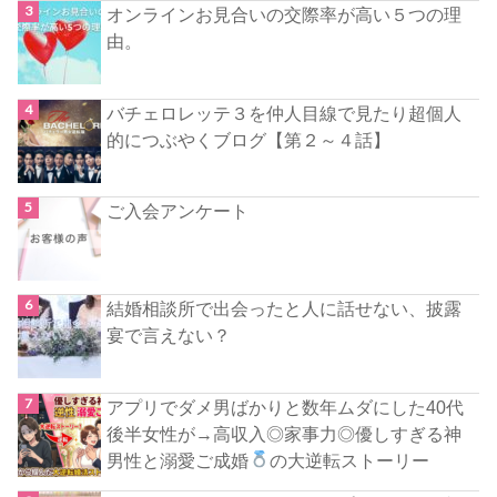
オンラインお見合いの交際率が高い５つの理
由。
バチェロレッテ３を仲人目線で見たり超個人
的につぶやくブログ【第２～４話】
ご入会アンケート
結婚相談所で出会ったと人に話せない、披露
宴で言えない？
アプリでダメ男ばかりと数年ムダにした40代
後半女性が→高収入◎家事力◎優しすぎる神
男性と溺愛ご成婚
の大逆転ストーリー