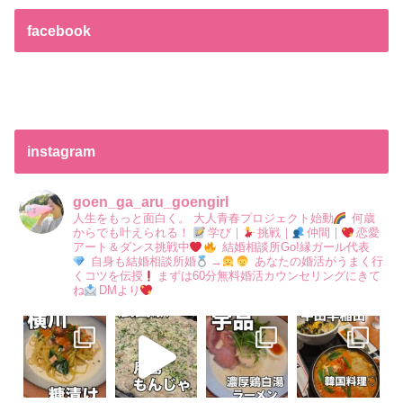
facebook
instagram
goen_ga_aru_goengirl
人生をもっと面白く。
大人青春プロジェクト始動
何歳
からでも叶えられる！
学び｜
挑戦｜
仲間｜
恋愛
アート＆ダンス挑戦中
結婚相談所Go!縁ガール代表
自身も結婚相談所婚
→
あなたの婚活がうまく行
くコツを伝授
まずは60分無料婚活カウンセリングにきて
ね
DMより