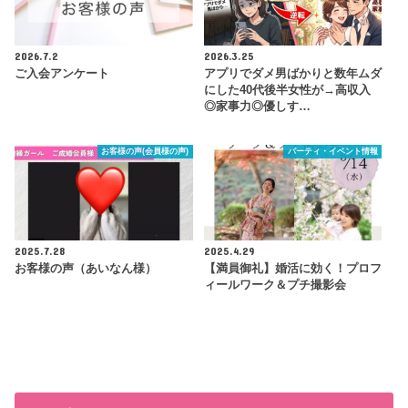
2026.7.2
2026.3.25
ご入会アンケート
アプリでダメ男ばかりと数年ムダ
にした40代後半女性が→高収入
◎家事力◎優しす…
お客様の声(会員様の声)
パーティ・イベント情報
2025.7.28
2025.4.29
お客様の声（あいなん様）
【満員御礼】婚活に効く！プロフ
ィールワーク＆プチ撮影会