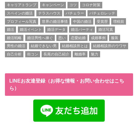
キャリアトランプ
キャンペーン
コツ
コロナ対策
スペインの婚活
テラスハウス
バチェラー
バチェロレッテ
プロフィール写真
世界の婚活事情
中国の婚活
受賞歴
増税前
婚活
婚活イベント
婚活データ
婚活パーティ
婚活写真
婚活戦略
婚活男性へ捧ぐ
思い
恋愛結婚
成婚事例
服装
男性の婚活
結婚できない男
結婚相談所とは
結婚相談所のウワサ
自己分析
街コン
長尾の自己紹介
離婚率
魅力
LINEお友達登録（お得な情報・お問い合わせはこち
ら）