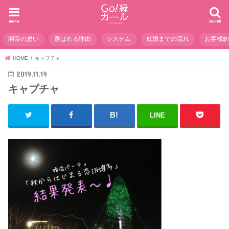
menu
search
開業の思い
選ばれる理由
システム
成婚までの流れ
お客様
HOME
キャプチャ
2019.11.19
キャプチャ
LINE