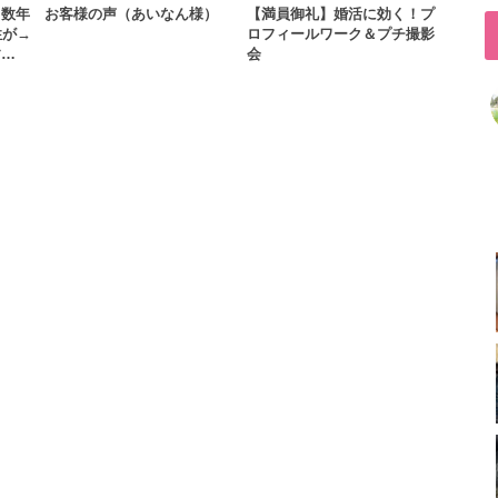
と数年
お客様の声（あいなん様）
【満員御礼】婚活に効く！プ
性が→
ロフィールワーク＆プチ撮影
す…
会