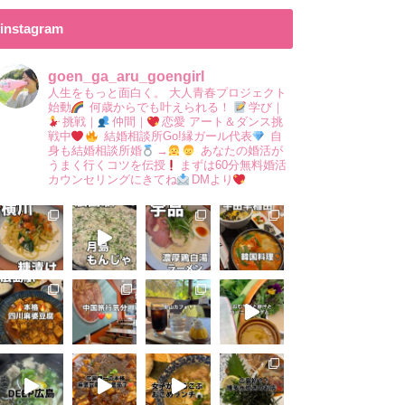
instagram
goen_ga_aru_goengirl
人生をもっと面白く。
大人青春プロジェクト
始動
何歳からでも叶えられる！
学び｜
挑戦｜
仲間｜
恋愛
アート＆ダンス挑
戦中
結婚相談所Go!縁ガール代表
自
身も結婚相談所婚
→
あなたの婚活が
うまく行くコツを伝授
まずは60分無料婚活
カウンセリングにきてね
DMより