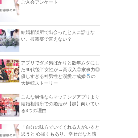
ご入会アンケート
結婚相談所で出会ったと人に話せな
い、披露宴で言えない？
アプリでダメ男ばかりと数年ムダにし
た40代後半女性が→高収入◎家事力◎
優しすぎる神男性と溺愛ご成婚
の
大逆転ストーリー
こんな男性ならマッチングアプリより
結婚相談所での婚活が【超】向いてい
る3つの理由
「自分の味方でいてくれる人がいると
思うと 心強くもあり、幸せだなと感