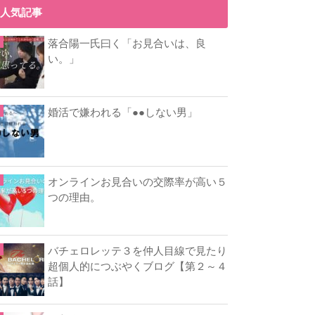
人気記事
落合陽一氏曰く「お見合いは、良
い。」
婚活で嫌われる「●●しない男」
オンラインお見合いの交際率が高い５
つの理由。
バチェロレッテ３を仲人目線で見たり
超個人的につぶやくブログ【第２～４
話】