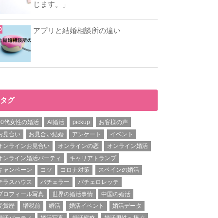
じます。」
アプリと結婚相談所の違い
タグ
20代女性の婚活
AI婚活
pickup
お客様の声
お見合い
お見合い結婚
アンケート
イベント
オンラインお見合い
オンラインの恋
オンライン婚活
オンライン婚活パーティ
キャリアトランプ
キャンペーン
コツ
コロナ対策
スペインの婚活
テラスハウス
バチェラー
バチェロレッテ
プロフィール写真
世界の婚活事情
中国の婚活
受賞歴
増税前
婚活
婚活イベント
婚活データ
婚活パーティ
婚活写真
婚活戦略
婚活男性へ捧ぐ