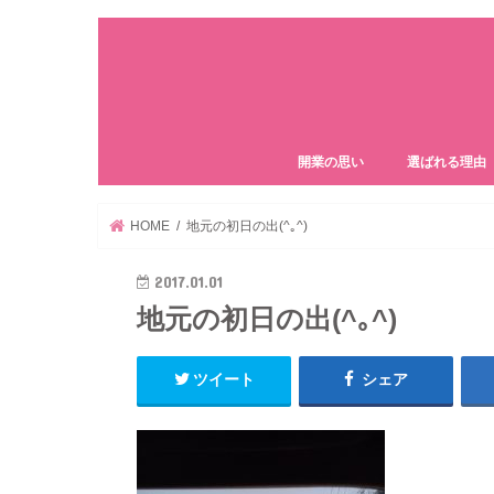
開業の思い
選ばれる理由
HOME
地元の初日の出(^｡^)
2017.01.01
地元の初日の出(^｡^)
ツイート
シェア