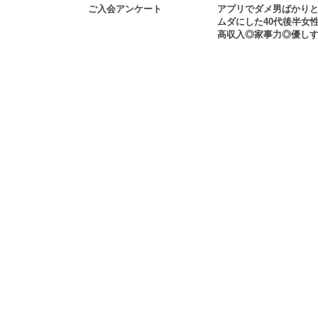
ご入会アンケート
アプリでダメ男ばかり
ムダにした40代後半女
高収入◎家事力◎優し